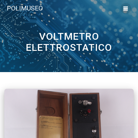
Vai
POLIMUSEO
al
contenuto
VOLTMETRO
ELETTROSTATICO